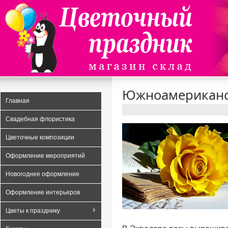
Data security
Payday loans UK
A Risk Free and Transparent Option
Южноамериканс
Главная
Свадебная флористика
Цветочные композиции
Оформление мероприятий
Новогоднее оформление
Оформление интерьеров
Цветы к празднику