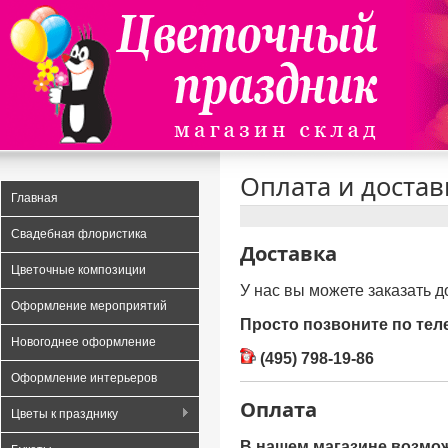
Data security
Payday loans UK
A Risk Free and Transparent Option
Оплата и достав
Главная
Свадебная флористика
Доставка
Цветочные композиции
У нас вы можете заказать д
Оформление мероприятий
Просто позвоните по те
Новогоднее оформление
(495) 798-19-86
Оформление интерьеров
Оплата
Цветы к празднику
В нашем магазине возмо